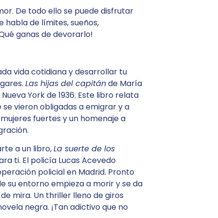
or. De todo ello se puede disfrutar
e habla de límites, sueños,
Qué ganas de devorarlo!
ada vida cotidiana y desarrollar tu
ugares.
Las hijas del capitán
de María
ueva York de 1936. Este libro relata
 se vieron obligadas a emigrar y a
s mujeres fuertes y un homenaje a
gración.
rte a un libro,
La suerte de los
a ti. El policía Lucas Acevedo
operación policial en Madrid. Pronto
e su entorno empieza a morir y se da
e mira. Un thriller lleno de giros
novela negra. ¡Tan adictivo que no