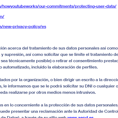
es/howyoutubeworks/our-commitments/protecting-user-data/
om/
a/new-privacy-policy/es
ción acerca del tratamiento de sus datos personales así como
n y supresión, así como solicitar que se limite el tratamiento
e sea técnicamente posible) o retirar el consentimiento prestad
automatizado, incluido la elaboración de perfiles.
ados por la organización, o bien dirigir un escrito a la direcc
, le informamos que se le podrá solicitar su DNI o cualquier 
ueda realizarse por otros medios menos intrusivos.
s en lo concerniente a la protección de sus datos personale
 puede presentar una reclamación ante la Autoridad de Contro
e Datos), a través de su sitio web
www.aepd.es