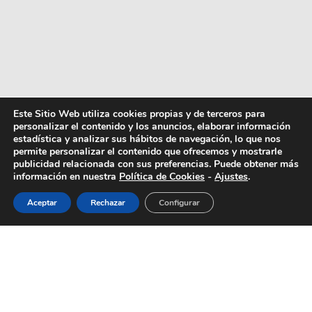
Este Sitio Web utiliza cookies propias y de terceros para
personalizar el contenido y los anuncios, elaborar información
estadística y analizar sus hábitos de navegación, lo que nos
permite personalizar el contenido que ofrecemos y mostrarle
publicidad relacionada con sus preferencias. Puede obtener más
información en nuestra
Política de Cookies
-
Ajustes
.
Aceptar
Rechazar
Configurar
Mamás y papás del mundo, preparaos
porque aquí os viene la guía definitiva para
afrontar la vuelta al cole con AQUA. Aliaos