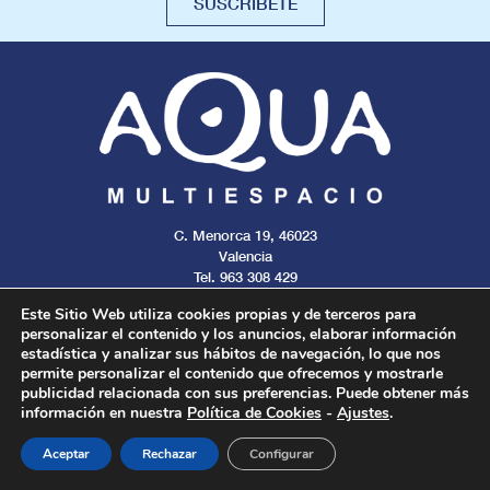
SUSCRÍBETE
C. Menorca 19, 46023
Valencia
Tel. 963 308 429
Este Sitio Web utiliza cookies propias y de terceros para
personalizar el contenido y los anuncios, elaborar información
estadística y analizar sus hábitos de navegación, lo que nos
permite personalizar el contenido que ofrecemos y mostrarle
Aviso legal
Cookies
Privacidad
publicidad relacionada con sus preferencias. Puede obtener más
información en nuestra
Política de Cookies
-
Ajustes
.
Todos los derechos reservados. 2024.
Aceptar
Rechazar
Configurar