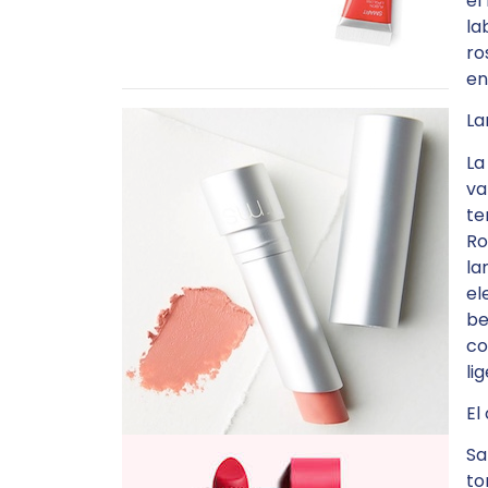
el
la
ro
en
La
La
va
te
Ro
la
el
be
co
li
El
Sa
to