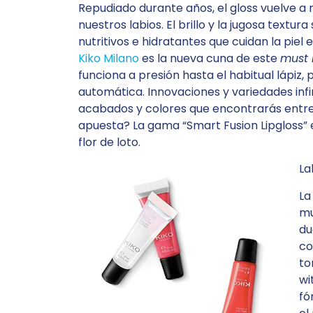
Repudiado durante años, el gloss vuelve a
nuestros labios. El brillo y la jugosa textu
nutritivos e hidratantes que cuidan la piel
Kiko Milano
es la nueva cuna de este
must
funciona a presión hasta el habitual lápiz,
automática. Innovaciones y variedades infi
acabados y colores que encontrarás entre
apuesta? La gama “Smart Fusion Lipgloss” 
flor de loto.
La
La
mu
du
co
to
wi
fó