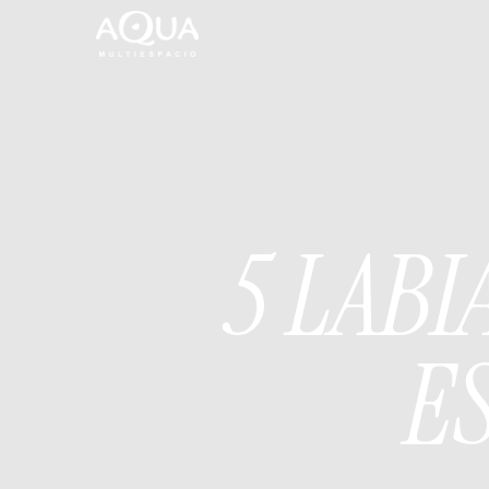
5 LAB
E