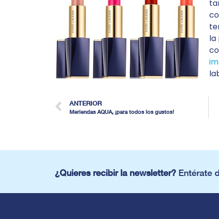
ta
co
te
la 
co
im
la
ANTERIOR
Meriendas AQUA, ¡para todos los gustos!
¿Quieres recibir la newsletter?
Entérate 