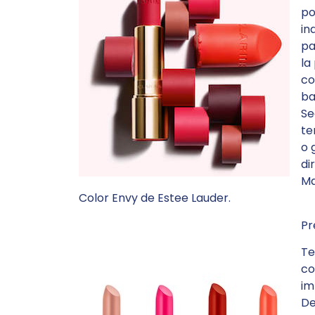
po
in
pa
la
co
ba
Se
te
o 
di
Ma
Color Envy de Estee Lauder.
Pr
Te
co
im
De