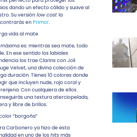
 mix perfecto para proteger los
bios dando un efecto cálido y suave al
stro. Su versión
low cost
la
contrarás en
Primor
.
rga vida al mate
 máxima es: mientras sea mate, todo
le. En ese sentido los labiales
ndencia los trae Clarins con Joli
uge Velvet, una divina colección de
rga duración. Tienes 10 colores donde
egir que incluyen nude, rojo coral y
renjena. Con cualquiera de ellos
nseguirás una textura aterciopelada,
gera y libre de brillos.
 color “borgoña”
ra Carbonero ya hizo de esta
nalidad en uno de los
hits
más