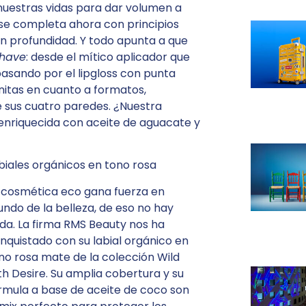
 nuestras vidas para dar volumen a
ra se completa ahora con principios
 en profundidad. Y todo apunta a que
 have
: desde el mítico aplicador que
 pasando por el lipgloss con punta
nitas en cuanto a formatos,
 sus cuatro paredes. ¿Nuestra
enriquecida con aceite de aguacate y
biales orgánicos en tono rosa
 cosmética eco gana fuerza en
ndo de la belleza, de eso no hay
da. La firma RMS Beauty nos ha
nquistado con su labial orgánico en
no rosa mate de la colección Wild
th Desire. Su amplia cobertura y su
rmula a base de aceite de coco son