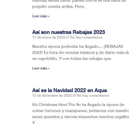
muchas veces hacer planes con él se nos hace un
poquito cuesta arriba. Pero,
Leer más »
Así son nuestras Rebajas 2023
11 de enero de 2023
No hay comentarios
Nuestra época preferida ha llegado… ¡REBAJAS
2023! Es hora de renovar básicos y de darte más d
un caprichito. Y con todas las rebajas que
Leer más »
Así es la Navidad 2022 en Aqua
12 de diciembre de 2022
No hay comentarios
It’s Christmas time! Por fin ha llegado la época de
comer turrones y mazapanes, juntarnos con nuestr
seres queridos y darnos muuuchos muchos regalito
Y