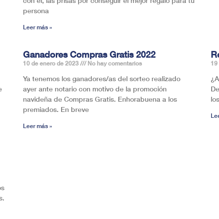
con él, las prisas por conseguir el mejor regalo para tu
persona
Leer más »
Ganadores Compras Gratis 2022
R
10 de enero de 2023
No hay comentarios
19
Ya tenemos los ganadores/as del sorteo realizado
¿A
e
ayer ante notario con motivo de la promoción
De
navideña de Compras Gratis. Enhorabuena a los
lo
premiados. En breve
Le
Leer más »
os
s.