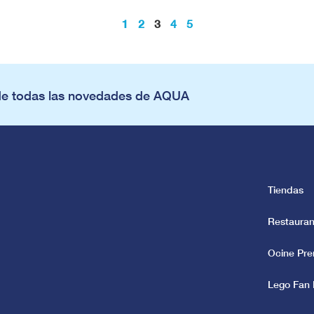
1
2
3
4
5
de todas las novedades de AQUA
Tiendas
Restauran
Ocine Pr
Lego Fan 