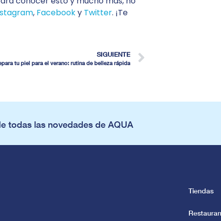
Para conocer esto y mucho más, no
nstagram
,
Facebook
y
Twitter
. ¡Te
SIGUIENTE
epara tu piel para el verano: rutina de belleza rápida
de todas las novedades de AQUA
Tiendas
Restauran