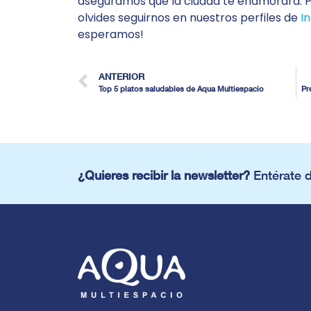
aseguramos que la ciudad te enamorará. 
olvides seguirnos en nuestros perfiles de
I
esperamos!
ANTERIOR
Top 5 platos saludables de Aqua Multiespacio
Pr
¿Quieres recibir la newsletter?
Entérate 