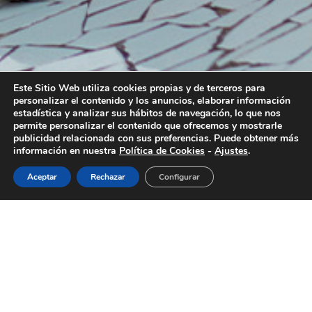
Este Sitio Web utiliza cookies propias y de terceros para
personalizar el contenido y los anuncios, elaborar información
estadística y analizar sus hábitos de navegación, lo que nos
permite personalizar el contenido que ofrecemos y mostrarle
publicidad relacionada con sus preferencias. Puede obtener más
información en nuestra
Política de Cookies
-
Ajustes
.
Aceptar
Rechazar
Configurar
MANGO nace de la interrelación entre un producto de
diseño propio, de calidad y con una imagen de marca
coherente y unificada. Vestir a la mujer moderna y urbana
en sus necesidades diarias es la fórmula que hemos