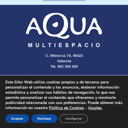
C. Menorca 19, 46023
Valencia
Tel. 963 308 429
Este Sitio Web utiliza cookies propias y de terceros para
personalizar el contenido y los anuncios, elaborar información
estadística y analizar sus hábitos de navegación, lo que nos
Aviso legal
Cookies
Privacidad
permite personalizar el contenido que ofrecemos y mostrarle
publicidad relacionada con sus preferencias. Puede obtener más
información en nuestra
Política de Cookies
-
Ajustes
.
Todos los derechos reservados. 2024.
Aceptar
Rechazar
Configurar