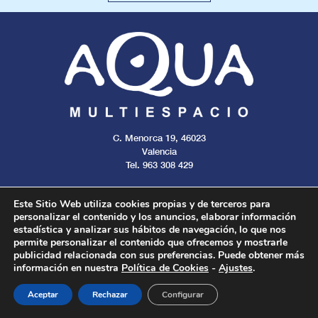
C. Menorca 19, 46023
Valencia
Tel. 963 308 429
Este Sitio Web utiliza cookies propias y de terceros para
personalizar el contenido y los anuncios, elaborar información
estadística y analizar sus hábitos de navegación, lo que nos
Aviso legal
Cookies
Privacidad
permite personalizar el contenido que ofrecemos y mostrarle
publicidad relacionada con sus preferencias. Puede obtener más
información en nuestra
Política de Cookies
-
Ajustes
.
Todos los derechos reservados. 2024.
Aceptar
Rechazar
Configurar