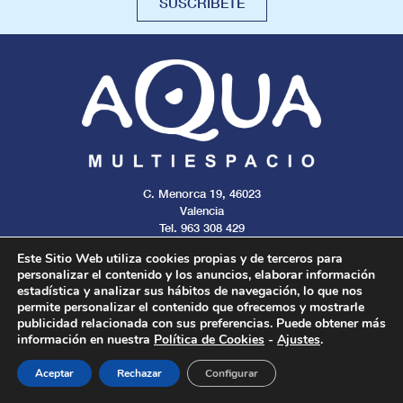
SUSCRÍBETE
C. Menorca 19, 46023
Valencia
Tel. 963 308 429
Este Sitio Web utiliza cookies propias y de terceros para
personalizar el contenido y los anuncios, elaborar información
estadística y analizar sus hábitos de navegación, lo que nos
permite personalizar el contenido que ofrecemos y mostrarle
Aviso legal
Cookies
Privacidad
publicidad relacionada con sus preferencias. Puede obtener más
información en nuestra
Política de Cookies
-
Ajustes
.
Todos los derechos reservados. 2024.
Aceptar
Rechazar
Configurar