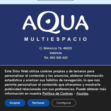
C. Menorca 19, 46023
Valencia
Tel. 963 308 429
Este Sitio Web utiliza cookies propias y de terceros para
personalizar el contenido y los anuncios, elaborar información
estadística y analizar sus hábitos de navegación, lo que nos
Aviso legal
Cookies
Privacidad
permite personalizar el contenido que ofrecemos y mostrarle
publicidad relacionada con sus preferencias. Puede obtener más
información en nuestra
Política de Cookies
-
Ajustes
.
Todos los derechos reservados. 2024.
Aceptar
Rechazar
Configurar