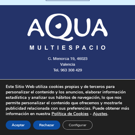
C. Menorca 19, 46023
Valencia
Tel. 963 308 429
Este Sitio Web utiliza cookies propias y de terceros para
personalizar el contenido y los anuncios, elaborar información
estadística y analizar sus hábitos de navegación, lo que nos
Aviso legal
Cookies
Privacidad
permite personalizar el contenido que ofrecemos y mostrarle
publicidad relacionada con sus preferencias. Puede obtener más
información en nuestra
Política de Cookies
-
Ajustes
.
Todos los derechos reservados. 2024.
Aceptar
Rechazar
Configurar