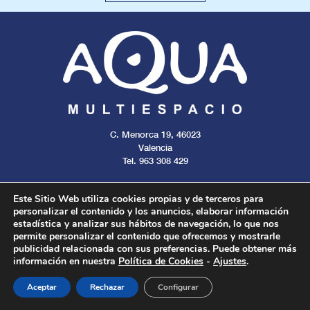
C. Menorca 19, 46023
Valencia
Tel. 963 308 429
Este Sitio Web utiliza cookies propias y de terceros para
personalizar el contenido y los anuncios, elaborar información
estadística y analizar sus hábitos de navegación, lo que nos
Aviso legal
Cookies
Privacidad
permite personalizar el contenido que ofrecemos y mostrarle
publicidad relacionada con sus preferencias. Puede obtener más
información en nuestra
Política de Cookies
-
Ajustes
.
Todos los derechos reservados. 2024.
Aceptar
Rechazar
Configurar