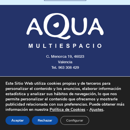
C. Menorca 19, 46023
Valencia
Tel. 963 308 429
Este Sitio Web utiliza cookies propias y de terceros para
personalizar el contenido y los anuncios, elaborar información
estadística y analizar sus hábitos de navegación, lo que nos
Aviso legal
Cookies
Privacidad
permite personalizar el contenido que ofrecemos y mostrarle
publicidad relacionada con sus preferencias. Puede obtener más
información en nuestra
Política de Cookies
-
Ajustes
.
Todos los derechos reservados. 2024.
Aceptar
Rechazar
Configurar