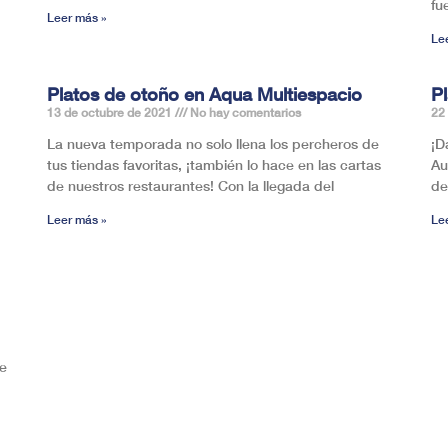
fu
Leer más »
Le
Platos de otoño en Aqua Multiespacio
P
13 de octubre de 2021
No hay comentarios
22
La nueva temporada no solo llena los percheros de
¡D
tus tiendas favoritas, ¡también lo hace en las cartas
Au
de nuestros restaurantes! Con la llegada del
de
Leer más »
Le
re