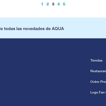
1
2
3
4
5
de todas las novedades de AQUA
Tiendas
Restauran
Ocine Pr
Lego Fan 