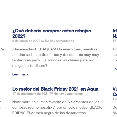
¿Qué debería comprar estas rebajas
Id
2022?
N
3 de enero de 2022
No hay comentarios
17
n/a
¡Bienvenidas REBAQUAS! Un enero más, nuestras
Ti
tiendas se llenan de ofertas y descuentos muy muy
ne
tentadores pero… ¿Conoces las claves para no
co
malgastar tu dinero?
Le
Leer más »
Lo mejor del Black Friday 2021 en Aqua
V
C
17 de noviembre de 2021
No hay comentarios
1 
o
Noviembre es el mes favorito de lxs amantes de las
n
compras (como nosotrxs) por un solo motivo: BLACK
De
FRIDAY. El viernes negro de los descuentos
Mi