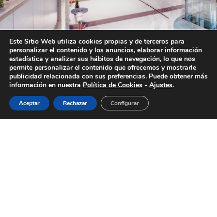
Este Sitio Web utiliza cookies propias y de terceros para
personalizar el contenido y los anuncios, elaborar información
estadística y analizar sus hábitos de navegación, lo que nos
permite personalizar el contenido que ofrecemos y mostrarle
publicidad relacionada con sus preferencias. Puede obtener más
información en nuestra
Política de Cookies
-
Ajustes
.
Aceptar
Rechazar
Configurar
¡El tan esperado puente de diciembre ya está
aquí! Cinco días por delante para divertirte
con tu familia o amigos con los mejores
planes en familia para el puente que te
proponemos desde Aqua Multiespacio.
Aunque los días son más cortos y el frío