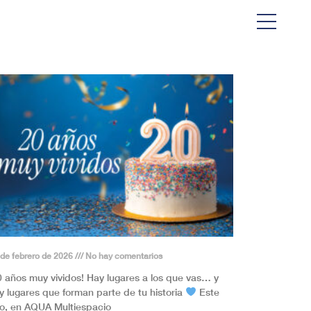
 de febrero de 2026
No hay comentarios
0 años muy vividos! Hay lugares a los que vas… y
y lugares que forman parte de tu historia
Este
o, en AQUA Multiespacio