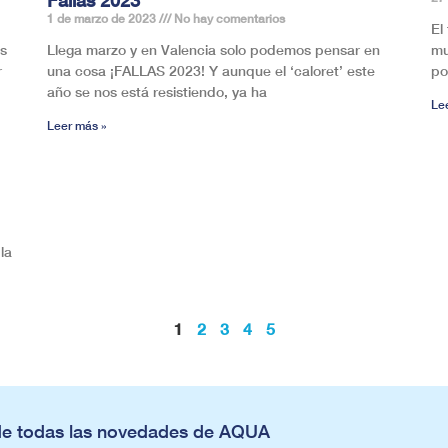
1 de marzo de 2023
No hay comentarios
El
as
Llega marzo y en Valencia solo podemos pensar en
mu
r
una cosa ¡FALLAS 2023! Y aunque el ‘caloret’ este
po
año se nos está resistiendo, ya ha
Le
Leer más »
la
1
2
3
4
5
de todas las novedades de AQUA