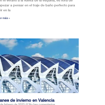
n el verano a la vuelta de la esquina, es hora de
pezar a pensar en el traje de baño perfecto para
ir en la
er más »
anes de invierno en Valencia
 de febrero de 2023
No hay comentarios