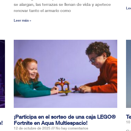
se alargan, las terrazas se llenan de vida y apetece
Le
renovar tanto el armario como
Leer más »
¡Participa en el sorteo de una caja LEGO®
T
o!
Fortnite en Aqua Multiespacio!
10
12 de octubre de 2025
No hay comentarios