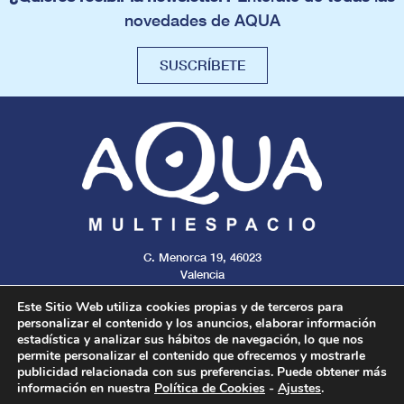
novedades de AQUA
SUSCRÍBETE
C. Menorca 19, 46023
Valencia
Tel. 963 308 429
Este Sitio Web utiliza cookies propias y de terceros para
personalizar el contenido y los anuncios, elaborar información
estadística y analizar sus hábitos de navegación, lo que nos
permite personalizar el contenido que ofrecemos y mostrarle
publicidad relacionada con sus preferencias. Puede obtener más
Aviso legal
Cookies
Privacidad
información en nuestra
Política de Cookies
-
Ajustes
.