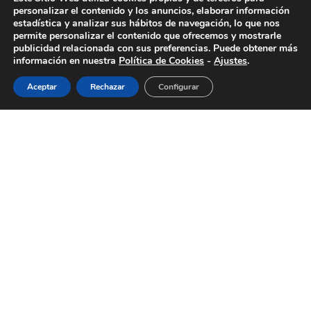
personalizar el contenido y los anuncios, elaborar información
estadística y analizar sus hábitos de navegación, lo que nos
permite personalizar el contenido que ofrecemos y mostrarle
publicidad relacionada con sus preferencias. Puede obtener más
información en nuestra
Política de Cookies
-
Ajustes
.
Aceptar
Rechazar
Configurar
Febrero no solo es el mes del amor, también
es el de la diversión. Y es que en este mes
celebramos una de las fiestas más originales
y divertidas: el carnaval. Parece que este año
no podemos celebrarlo como estamos
acostumbradxs, pero os aseguramos que un
plan de carnaval en casa puede ser igual, o
aún más, divertido. Sigue leyendo este post si
quieres saber cómo organizar una fiesta
respetando las restricciones y con todas las