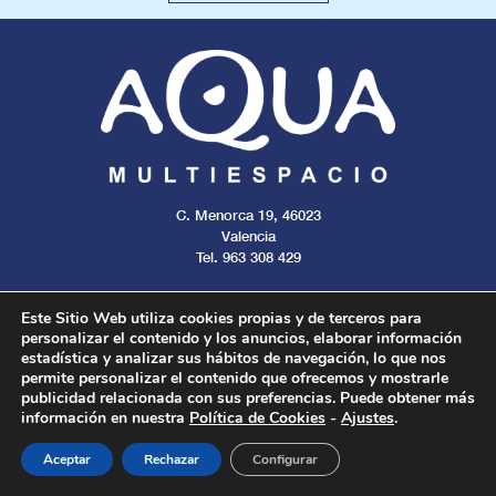
C. Menorca 19, 46023
Valencia
Tel. 963 308 429
Este Sitio Web utiliza cookies propias y de terceros para
personalizar el contenido y los anuncios, elaborar información
estadística y analizar sus hábitos de navegación, lo que nos
Aviso legal
Cookies
Privacidad
permite personalizar el contenido que ofrecemos y mostrarle
publicidad relacionada con sus preferencias. Puede obtener más
información en nuestra
Política de Cookies
-
Ajustes
.
Todos los derechos reservados. 2024.
Aceptar
Rechazar
Configurar