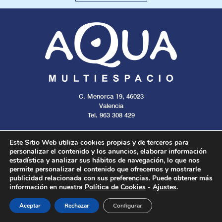
C. Menorca 19, 46023
Valencia
Tel. 963 308 429
Este Sitio Web utiliza cookies propias y de terceros para
personalizar el contenido y los anuncios, elaborar información
estadística y analizar sus hábitos de navegación, lo que nos
Aviso legal
Cookies
Privacidad
permite personalizar el contenido que ofrecemos y mostrarle
publicidad relacionada con sus preferencias. Puede obtener más
información en nuestra
Política de Cookies
-
Ajustes
.
Todos los derechos reservados. 2024.
Aceptar
Rechazar
Configurar